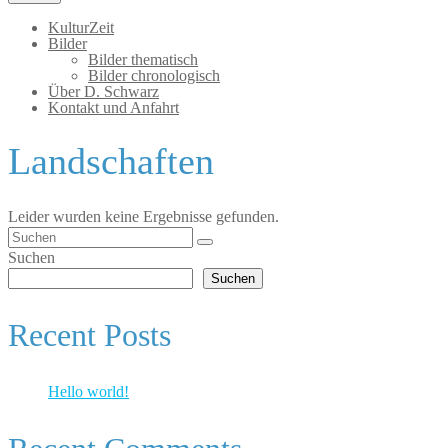
KulturZeit
Bilder
Bilder thematisch
Bilder chronologisch
Über D. Schwarz
Kontakt und Anfahrt
Landschaften
Leider wurden keine Ergebnisse gefunden.
Suchen
nach:
Suchen
Suchen
Recent Posts
Hello world!