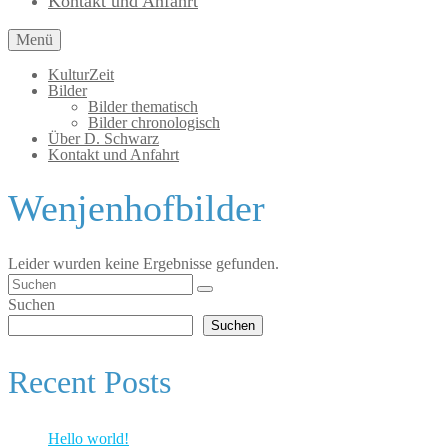
Kontakt und Anfahrt
Menü
KulturZeit
Bilder
Bilder thematisch
Bilder chronologisch
Über D. Schwarz
Kontakt und Anfahrt
Wenjenhofbilder
Leider wurden keine Ergebnisse gefunden.
Suchen
nach:
Suchen
Suchen
Recent Posts
Hello world!