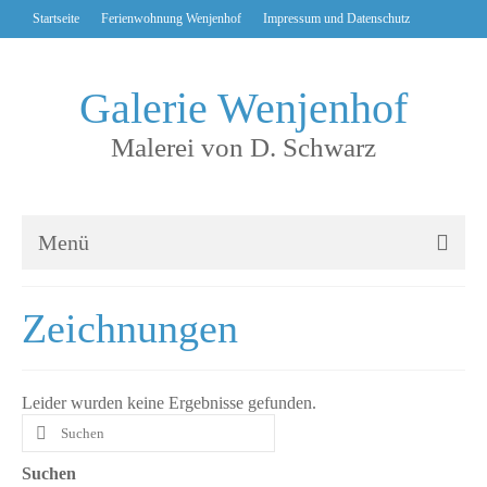
Startseite
Ferienwohnung Wenjenhof
Impressum und Datenschutz
Galerie Wenjenhof
Malerei von D. Schwarz
Menü
KulturZeit
Zeichnungen
Bilder
Bilder thematisch
Leider wurden keine Ergebnisse gefunden.
Bilder chronologisch
Suchen
nach:
Über D. Schwarz
Suchen