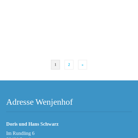
Seitennummerierung
1
2
»
der
Beiträge
Adresse Wenjenhof
Doris und Hans Schwarz
Im Rundling 6