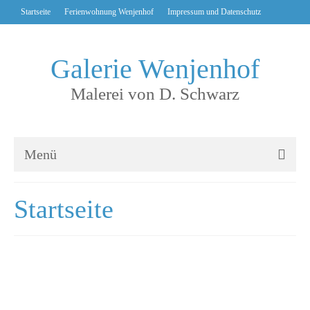
Startseite
Ferienwohnung Wenjenhof
Impressum und Datenschutz
Galerie Wenjenhof
Malerei von D. Schwarz
Menü
KulturZeit
Startseite
Bilder
Bilder thematisch
Bilder chronologisch
Über D. Schwarz